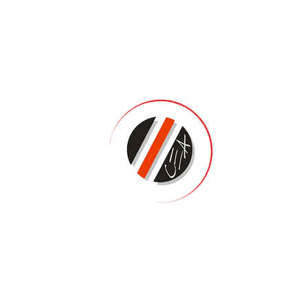
it. Donec efficitur auctor ultrices. Nam neque sem, aliquam non preti
nt vitae. Ut nulla purus, porttitor sit amet dignissim ac, ultricies sit 
s. Integer dui sem, pharetra eu neque vitae, scelerisque rutrum velit.
entesque ultrices. Praesent non ex et orci mollis iaculis. Phasellus lac
st suscipit ipsum, lobortis imperdiet eros ex non mi. Mauris efficitu
leo. Proin luctus nunc diam, eu fermentum lacus scelerisque ac. Sed fe
u, accumsan metus. Morbi porttitor euismod vulputate.