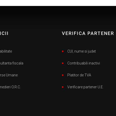
ICII
VERIFICA PARTENER
bilitate
CUI, nume si judet
ltanta fiscala
Contribuabili inactivi
rse Umane
Platitor de TVA
medieri O.R.C.
Verificare partener U.E.