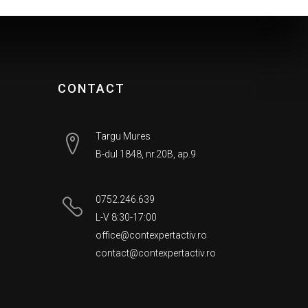
CONTACT
Targu Mures
B-dul 1848, nr.20B, ap.9
0752.246.639
L-V 8:30-17:00
office@contexpertactiv.ro
contact@contexpertactiv.ro